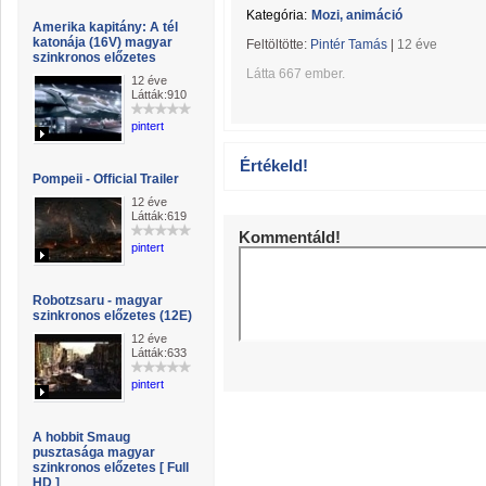
Kategória:
Mozi, animáció
Amerika kapitány: A tél
katonája (16V) magyar
Feltöltötte:
Pintér Tamás
|
12 éve
szinkronos előzetes
Látta 667 ember.
12 éve
Látták:910
pintert
Értékeld!
Pompeii - Official Trailer
12 éve
Látták:619
Kommentáld!
pintert
Robotzsaru - magyar
szinkronos előzetes (12E)
12 éve
Látták:633
pintert
A hobbit Smaug
pusztasága magyar
szinkronos előzetes [ Full
HD ]