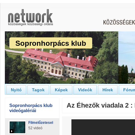
Sopronhorpács klub
Nyitó
Tagok
Képek
Videók
Hírek
Fóru
Az Éhezők viadala 2 : 
Sopronhorpács klub
videógalériái
Filmelőzetesek
52 videó