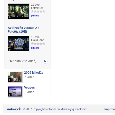
12 éve
Látták:593
pintert
Az Éhezők viadala 2 :
Futótűz (16E)
12 éve
Látták:668
pintert
1/7
oldal (52 videó)
2009 Mikulás
7 videó
Vegyes
1 videó
© 2007 Copyright Network.hu Minden jog fenntartva.
Impres