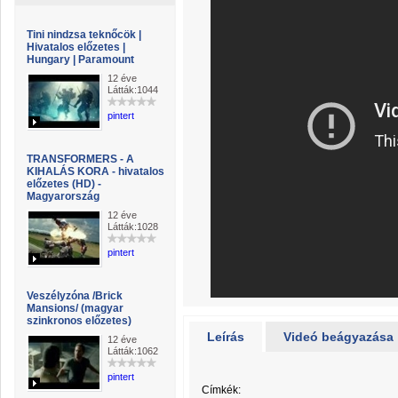
Tini nindzsa teknőcök |
Hivatalos előzetes |
Hungary | Paramount
12 éve
Látták:1044
pintert
TRANSFORMERS - A
KIHALÁS KORA - hivatalos
előzetes (HD) -
Magyarország
12 éve
Látták:1028
pintert
Veszélyzóna /Brick
Mansions/ (magyar
szinkronos előzetes)
Leírás
Videó beágyazása
12 éve
Látták:1062
pintert
Címkék: