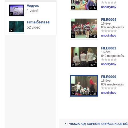
Vegyes
undcityboy
01:42
1 videó
FILE0004
Filmelőzetesek
16 éve
52 videó
637 megtekintés
undcityboy
02:42
FILE0001
16 éve
642 megtekintés
undcityboy
06:29
FILE0009
16 éve
639 megtekintés
undcityboy
01:25
VISSZA A(Z) SOPRONHORPÁCS KLUB K