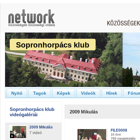
Sopronhorpács klub
Nyitó
Tagok
Képek
Videók
Hírek
Fóru
Sopronhorpács klub
2009 Mikulás
videógalériái
2009 Mikulás
FILE0008
7 videó
16 éve
769 megtekintés