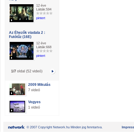
12 éve
Látták:594
pintert
Az Éhezők viadala 2 :
Futótűz (16E)
12 éve
Látták:668
pintert
1/7
oldal (52 videó)
2009 Mikulás
7 videó
Vegyes
1 videó
© 2007 Copyright Network.hu Minden jog fenntartva.
Impres