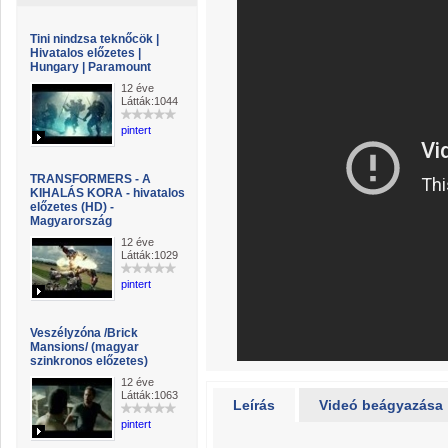
Tini nindzsa teknőcök |
Hivatalos előzetes |
Hungary | Paramount
12 éve
Látták:1044
pintert
TRANSFORMERS - A
KIHALÁS KORA - hivatalos
előzetes (HD) -
Magyarország
12 éve
Látták:1029
pintert
Veszélyzóna /Brick
Mansions/ (magyar
szinkronos előzetes)
12 éve
Látták:1063
Leírás
Videó beágyazása
pintert