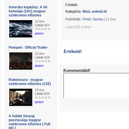
Címkék:
Amerika kapitány: A tél
katonája (16V) magyar
Kategória:
Mozi, animáció
szinkronos előzetes
Feltöltötte:
Pintér Tamás
|
12 éve
12 éve
Látták:912
Látta 593 ember.
pintert
Pompeii - Official Trailer
Értékeld!
12 éve
Látták:619
pintert
Kommentáld!
Robotzsaru - magyar
szinkronos előzetes (12E)
12 éve
Látták:633
pintert
A hobbit Smaug
pusztasága magyar
szinkronos előzetes [ Full
HD ]