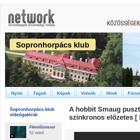
Sopronhorpács klub
Nyitó
Tagok
Képek
Videók
Hírek
Fóru
A hobbit Smaug pusz
Sopronhorpács klub
videógalériái
szinkronos előzetes [ 
Filmelőzetesek
52 videó