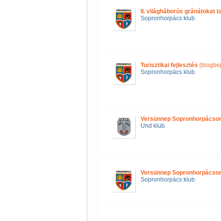
II. világháborús gránátokat ta
Sopronhorpács klub
Turisztikai fejlesztés
(blogbe
Sopronhorpács klub
Versünnep Sopronhorpácso
Und klub
Versünnep Sopronhorpácso
Sopronhorpács klub