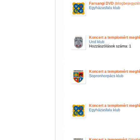
Farsangi DVD
(blogbejegyzé
Egyházasfalu klub
Koncert a templomért megh
Und klub
Hozzászólások száma: 1
Koncert a templomért megh
Sopronhorpács klub
Koncert a templomért megh
Egyházasfalu klub
Koncert a tempomért
(blogb