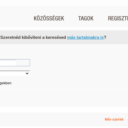
 Szeretnéd kibővíteni a keresésed
más tartalmakra is
?
égekben
Név szerint