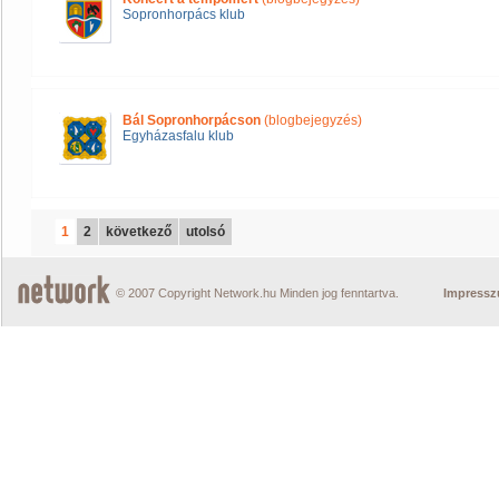
Sopronhorpács klub
Bál Sopronhorpácson
(blogbejegyzés)
Egyházasfalu klub
1
2
következő
utolsó
© 2007 Copyright Network.hu Minden jog fenntartva.
Impress