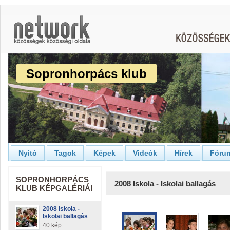
Sopronhorpács klub
Nyitó
Tagok
Képek
Videók
Hírek
Fóru
SOPRONHORPÁCS
2008 Iskola - Iskolai ballagás
KLUB KÉPGALÉRIÁI
2008 Iskola -
Iskolai ballagás
40 kép