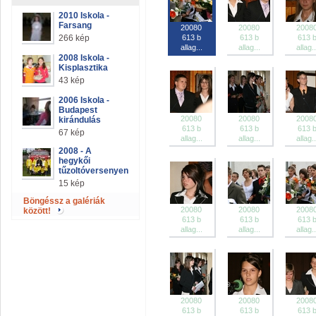
2010 Iskola -
Farsang
20080
20080
2008
266 kép
613 b
613 b
613 
allag...
allag...
allag..
2008 Iskola -
Kisplasztika
43 kép
2006 Iskola -
Budapest
20080
20080
2008
kirándulás
613 b
613 b
613 
67 kép
allag...
allag...
allag..
2008 - A
hegykői
tűzoltóversenyen
15 kép
Böngéssz a galériák
20080
20080
2008
között!
613 b
613 b
613 
allag...
allag...
allag..
20080
20080
2008
613 b
613 b
613 