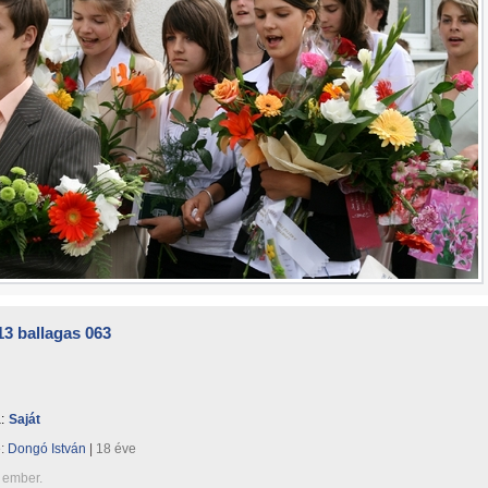
3 ballagas 063
:
Saját
e:
Dongó István
|
18 éve
 ember.