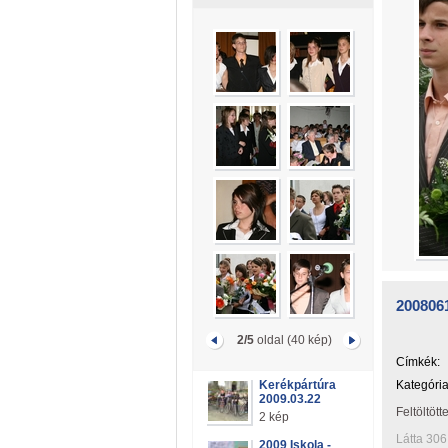
2008061
2/5
oldal (40 kép)
Címkék:
Kerékpártúra
Kategória
2009.03.22
Feltöltött
2 kép
Látta 306
2009 Iskola -