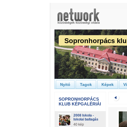
Sopronhorpács kl
Nyitó
Tagok
Képek
V
SOPRONHORPÁCS
KLUB KÉPGALÉRIÁI
2008 Iskola -
Iskolai ballagás
40 kép