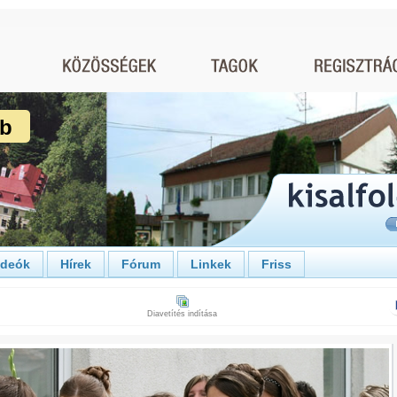
ub
ideók
Hírek
Fórum
Linkek
Friss
Diavetítés indítása