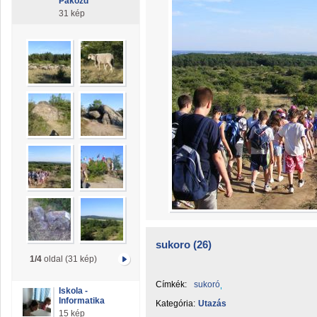
Pákozd
31 kép
sukoro (26)
1/4
oldal (31 kép)
Címkék:
sukoró
Iskola -
Informatika
Kategória:
Utazás
15 kép