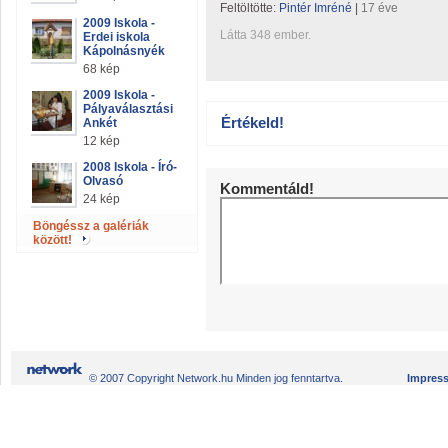
Feltöltötte:
Pintér Imréné
|
17 éve
2009 Iskola -
Látta 348 ember.
Erdei iskola
Kápolnásnyék
68 kép
2009 Iskola -
Pályaválasztási
Értékeld!
Ankét
12 kép
2008 Iskola - Író-
Olvasó
Kommentáld!
24 kép
Böngéssz a galériák
között!
© 2007 Copyright Network.hu Minden jog fenntartva.
Impres