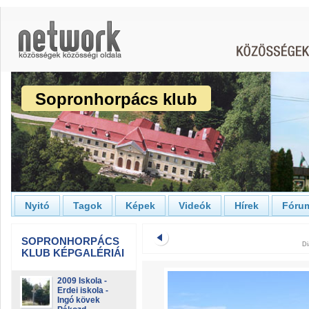
Sopronhorpács klub
Nyitó
Tagok
Képek
Videók
Hírek
Fóru
SOPRONHORPÁCS
Di
KLUB KÉPGALÉRIÁI
2009 Iskola -
Erdei iskola -
Ingó kövek