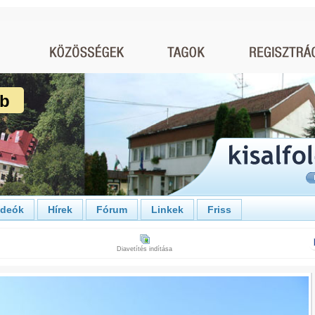
ub
ideók
Hírek
Fórum
Linkek
Friss
Diavetítés indítása