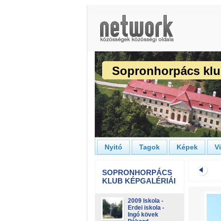
Sopronhorpács kl
Nyitó
Tagok
Képek
V
SOPRONHORPÁCS
KLUB KÉPGALÉRIÁI
2009 Iskola -
Erdei iskola -
Ingó kövek