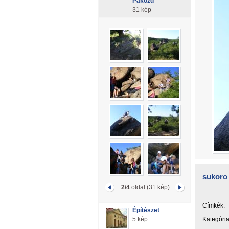
Pákozd
31 kép
sukoro 
2/4
oldal (31 kép)
Címkék:
Építészet
5 kép
Kategória