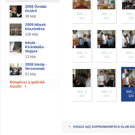
2008 Óvodai
évzáró
IMG_4
IMG_4
IMG_
38 kép
341
340
339
2009 Idösek
köszöntése
108 kép
Iskola -
Kirándulás-
Vegyes
IMG_4
IMG_4
IMG_
13 kép
334
333
331
2008 Iskola -
Versmondó
61 kép
Böngéssz a galériák
között!
IMG_4
IMG_4
IMG_
326
325
324
VISSZA A(Z) SOPRONHORPÁCS KLUB K