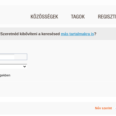
 Szeretnéd kibővíteni a keresésed
más tartalmakra is
?
égekben
Név szerint