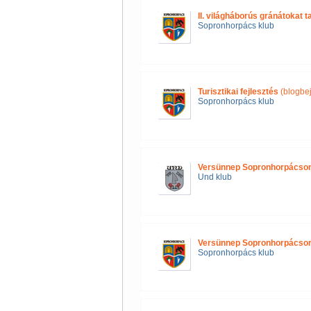
II. világháborús gránátokat ta
Sopronhorpács klub
Turisztikai fejlesztés
(blogbe
Sopronhorpács klub
Versünnep Sopronhorpácso
Und klub
Versünnep Sopronhorpácso
Sopronhorpács klub