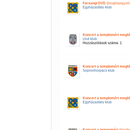
Farsangi DVD
(blogbejegyzé
Egyházasfalu klub
Koncert a templomért megh
Und klub
Hozzászólások száma: 1
Koncert a templomért megh
Sopronhorpács klub
Koncert a templomért megh
Egyházasfalu klub
Koncert a tempomért
(blogb