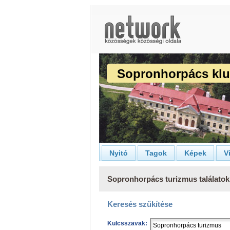
Sopronhorpács kl
Nyitó
Tagok
Képek
V
Sopronhorpács turizmus találatok
Keresés szűkítése
Kulcsszavak: