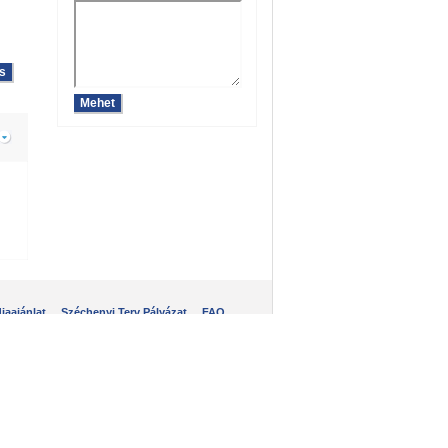
iaajánlat
Széchenyi Terv Pályázat
FAQ