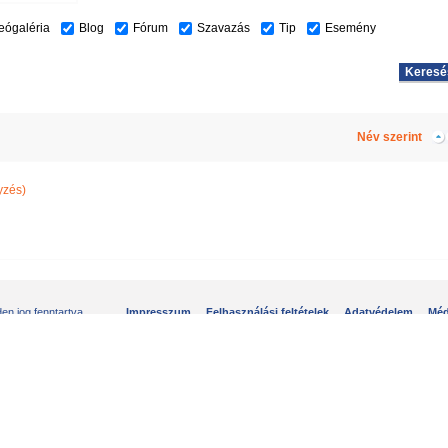
eógaléria
Blog
Fórum
Szavazás
Tip
Esemény
Név szerint
yzés)
n jog fenntartva.
Impresszum
Felhasználási feltételek
Adatvédelem
Méd