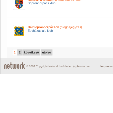
Sopronhorpács klub
Bál Sopronhorpácson
(blogbejegyzés)
Egyházasfalu klub
1
2
következő
utolsó
© 2007 Copyright Network.hu Minden jog fenntartva.
Impress