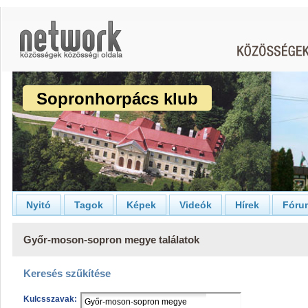
Sopronhorpács klub
Nyitó
Tagok
Képek
Videók
Hírek
Fóru
Győr-moson-sopron megye találatok
Keresés szűkítése
Kulcsszavak: