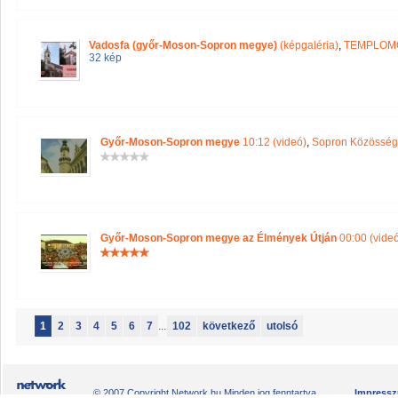
Vadosfa (győr-Moson-Sopron megye)
(képgaléria)
,
TEMPLOM
32 kép
Győr-Moson-Sopron megye
10:12 (videó)
,
Sopron Közösségi
Győr-Moson-Sopron megye az Élmények Útján
00:00 (vide
1
2
3
4
5
6
7
...
102
következő
utolsó
© 2007 Copyright Network.hu Minden jog fenntartva.
Impress